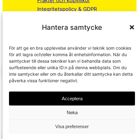
Frakter och köpvillkor
Integritetspolicy & GDPR
Hantera samtycke
© 2026 · Multiscreen
Producerad av
Webwise
För att ge en bra upplevelse använder vi teknik som cookies
för att lagra och/eller komma åt enhetsinformation. När du
samtycker till dessa tekniker kan vi behandla data som
0
surfbeteende eller unika ID:n på denna webbplats. Om du
inte samtycker eller om du återkallar ditt samtycke kan detta
påverka vissa funktioner negativt.
0
Acceptera
Öppna varukorgen
Neka
Din varukorg är tom
Återgå till
Visa preferenser
webbshopen