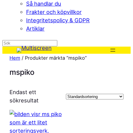
Så handlar du
Frakter och köpvillkor
Integritetspolicy & GDPR
Artiklar
Hoppa
Hem
/ Produkter märkta ”mspiko”
till
innehåll
mspiko
Endast ett
sökresultat