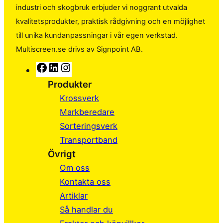
industri och skogbruk erbjuder vi noggrant utvalda
kvalitetsprodukter, praktisk rådgivning och en möjlighet
till unika kundanpassningar i vår egen verkstad.
Multiscreen.se drivs av Signpoint AB.
F
L
I
a
i
n
Produkter
c
n
s
Krossverk
e
k
t
Markberedare
b
e
a
Sorteringsverk
o
d
g
Transportband
o
I
r
Övrigt
k
n
a
Om oss
m
Kontakta oss
Artiklar
Så handlar du