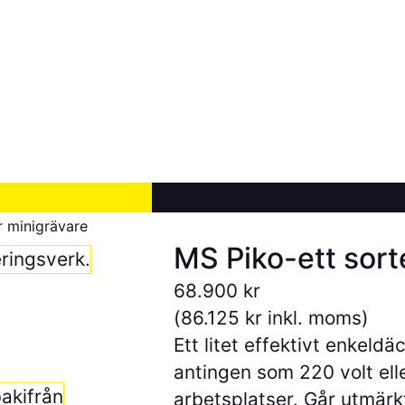
Produkter
Kontakt
Frakt, v
r minigrävare
MS Piko-ett sort
68.900
kr
(
86.125
kr
inkl. moms)
Ett litet effektivt enkeld
antingen som 220 volt ell
arbetsplatser. Går utmärk