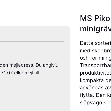
t
e
MS Piko 
r
minigräv
i
n
Detta sorter
g
med skopbred
s
och för mini
v
Transportban
 den mejladress. Du angivit.
e
produktivite
r
 07 eller mejl till
kompakta des
k
användas äve
f
flytta. Den 
ö
släpvagn som
r
m