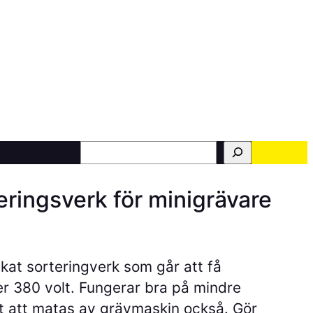
Sök
illkor, info
eringsverk för minigrävare
äckat sorteringverk som går att få
er 380 volt. Fungerar bra på mindre
t att matas av grävmaskin också. Gör