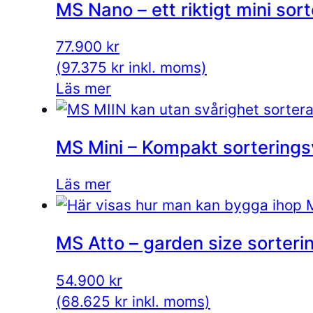
MS Nano – ett riktigt mini sor
77.900
kr
(
97.375
kr
inkl. moms)
Läs mer
MS Mini – Kompakt sorterings
Läs mer
MS Atto – garden size sorteri
54.900
kr
(
68.625
kr
inkl. moms)