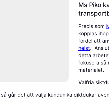
Ms Piko k
i
transport
n
i
Precis som
M
g
kopplas ihop
r
fördel att a
ä
helst
. Anslu
v
detta arbete
a
fokusera så 
r
materialet.
e
m
Valfria siktd
ä
n
r så går det att välja kundunika diktdukar även 
g
d