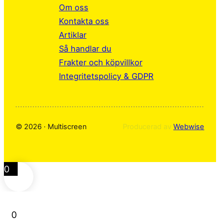
k
n
a
Om oss
m
Kontakta oss
Artiklar
Så handlar du
Frakter och köpvillkor
Integritetspolicy & GDPR
© 2026 · Multiscreen
Producerad av
Webwise
0
0