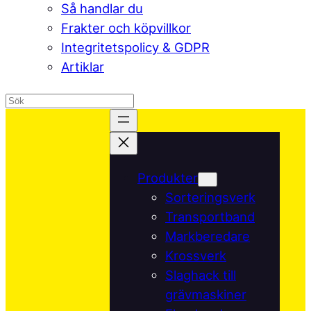
Så handlar du
Frakter och köpvillkor
Integritetspolicy & GDPR
Artiklar
Hoppa
till
innehåll
Produkter
Sorteringsverk
Transportband
Markberedare
Krossverk
Slaghack till
grävmaskiner