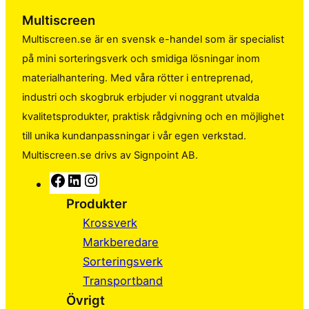
Multiscreen
Multiscreen.se är en svensk e-handel som är specialist
på mini sorteringsverk och smidiga lösningar inom
materialhantering. Med våra rötter i entreprenad,
industri och skogbruk erbjuder vi noggrant utvalda
kvalitetsprodukter, praktisk rådgivning och en möjlighet
till unika kundanpassningar i vår egen verkstad.
Multiscreen.se drivs av Signpoint AB.
F
L
I
a
i
n
Produkter
c
n
s
Krossverk
e
k
t
Markberedare
b
e
a
Sorteringsverk
o
d
g
Transportband
o
I
r
Övrigt