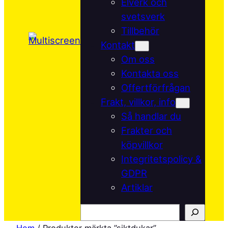
Elverk och
svetsverk
Tillbehör
Kontakt
Om oss
Kontakta oss
Offertförfrågan
Frakt, villkor, info
Så handlar du
Frakter och
köpvillkor
Integritetspolicy &
GDPR
Artiklar
Sök
Hem
/ Produkter märkta ”siktdukar”