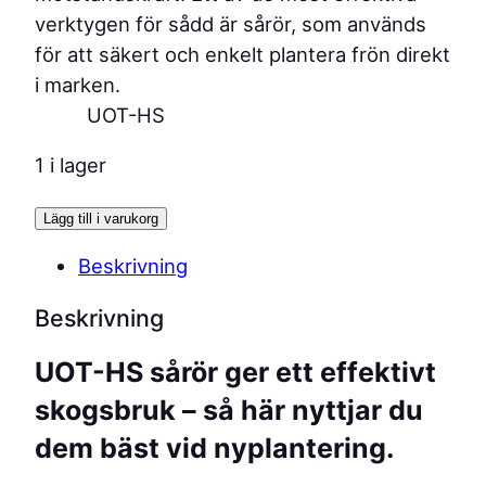
verktygen för sådd är sårör, som används
för att säkert och enkelt plantera frön direkt
i marken.
1 i lager
S
Lägg till i varukorg
å
Beskrivning
r
ö
Beskrivning
r
f
UOT-HS sårör ger ett effektivt
ö
skogsbruk – så här nyttjar du
r
dem bäst vid nyplantering.
e