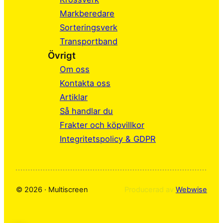
e
k
t
Markberedare
b
e
a
Sorteringsverk
o
d
g
Transportband
o
I
r
Övrigt
k
n
a
Om oss
m
Kontakta oss
Artiklar
Så handlar du
Frakter och köpvillkor
Integritetspolicy & GDPR
© 2026 · Multiscreen
Producerad av
Webwise