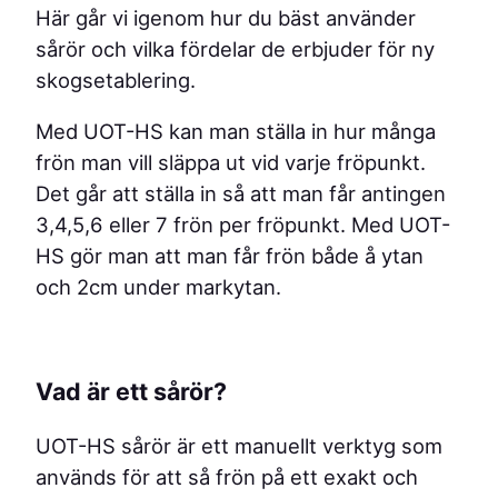
t
Här går vi igenom hur du bäst använder
t
sårör och vilka fördelar de erbjuder för ny
e
skogsetablering.
f
f
Med UOT-HS kan man ställa in hur många
e
frön man vill släppa ut vid varje fröpunkt.
k
Det går att ställa in så att man får antingen
t
3,4,5,6 eller 7 frön per fröpunkt. Med UOT-
i
HS gör man att man får frön både å ytan
v
och 2cm under markytan.
t
s
k
Vad är ett sårör?
o
g
UOT-HS sårör är ett manuellt verktyg som
s
används för att så frön på ett exakt och