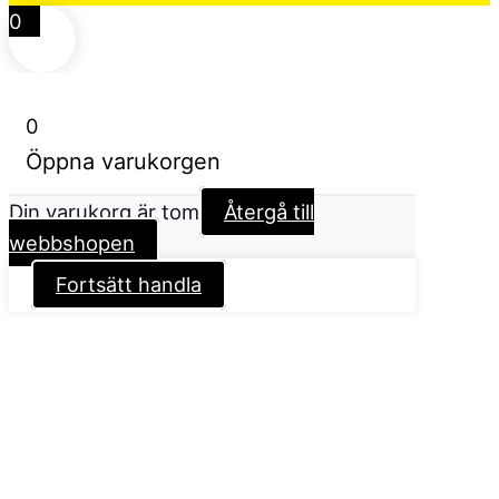
0
0
Öppna varukorgen
Din varukorg är tom
Återgå till
webbshopen
Fortsätt handla