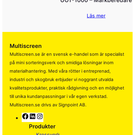
Läs mer
Multiscreen
Multiscreen.se är en svensk e-handel som är specialist
på mini sorteringsverk och smidiga lösningar inom
materialhantering. Med våra rötter i entreprenad,
industri och skogbruk erbjuder vi noggrant utvalda
kvalitetsprodukter, praktisk rådgivning och en möjlighet
till unika kundanpassningar i vår egen verkstad.
Multiscreen.se drivs av Signpoint AB.
F
L
I
a
i
n
Produkter
c
n
s
Krossverk