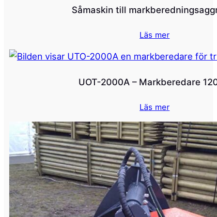
Såmaskin till markberedningsagg
Läs mer
UOT-2000A – Markberedare 12
Läs mer