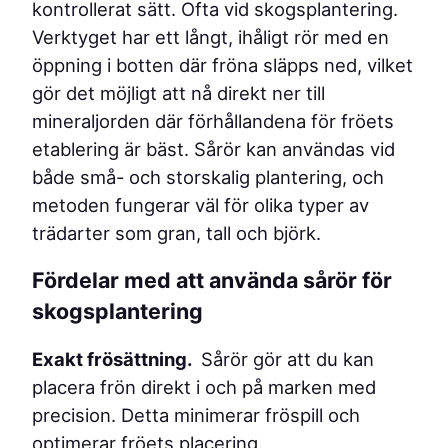
b
kontrollerat sätt. Ofta vid skogsplantering.
r
Verktyget har ett långt, ihåligt rör med en
u
öppning i botten där fröna släpps ned, vilket
k
gör det möjligt att nå direkt ner till
m
mineraljorden där förhållandena för fröets
ä
etablering är bäst. Sårör kan användas vid
n
både små- och storskalig plantering, och
g
metoden fungerar väl för olika typer av
d
trädarter som gran, tall och björk.
Fördelar med att använda sårör för
skogsplantering
Exakt frösättning.
Sårör gör att du kan
placera frön direkt i och på marken med
precision. Detta minimerar fröspill och
optimerar fröets placering.