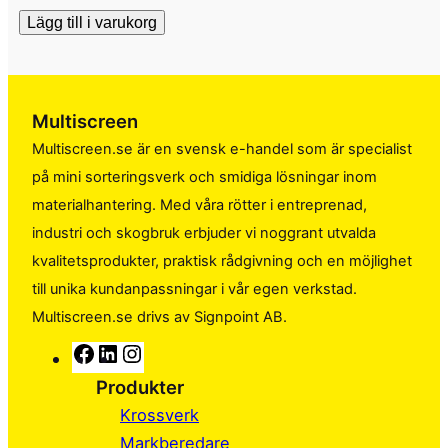
Lägg till i varukorg
Multiscreen
Multiscreen.se är en svensk e-handel som är specialist
på mini sorteringsverk och smidiga lösningar inom
materialhantering. Med våra rötter i entreprenad,
industri och skogbruk erbjuder vi noggrant utvalda
kvalitetsprodukter, praktisk rådgivning och en möjlighet
till unika kundanpassningar i vår egen verkstad.
Multiscreen.se drivs av Signpoint AB.
F
L
I
a
i
n
Produkter
c
n
s
Krossverk
e
k
t
Markberedare