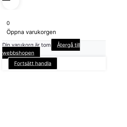
0
Öppna varukorgen
Din varukorg är tom
Återgå till
webbshopen
Fortsätt handla