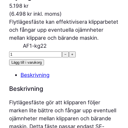
5.198
kr
(
6.498
kr
inkl. moms)
Flytlägesfäste kan effektivisera klipparbetet
och fångar upp eventuella ojämnheter
mellan klippare och bärande maskin.
F
−
+
l
Lägg till i varukorg
y
Beskrivning
t
l
Beskrivning
ä
g
Flytlägesfäste gör att klipparen följer
e
marken lite bättre och fångar upp eventuell
s
ojämnheter mellan klipparen och bärande
f
maskin. Detta fäste passar endast SE-