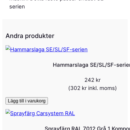
ä
serien
s
t
e
Andra produkter
S
E
/
S
Hammarslaga SE/SL/SF-serie
L
-
242
kr
s
(
302
kr
inkl. moms)
e
Lägg till i varukorg
r
i
e
n
Sprayfärg RAL 7012 Grå 1 Kompo