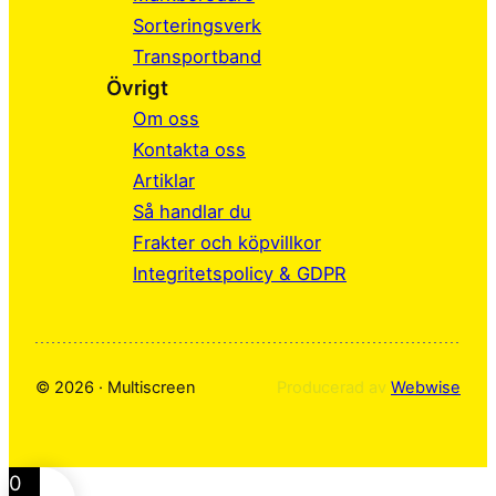
b
e
a
Sorteringsverk
o
d
g
Transportband
o
I
r
Övrigt
k
n
a
Om oss
m
Kontakta oss
Artiklar
Så handlar du
Frakter och köpvillkor
Integritetspolicy & GDPR
© 2026 · Multiscreen
Producerad av
Webwise
0