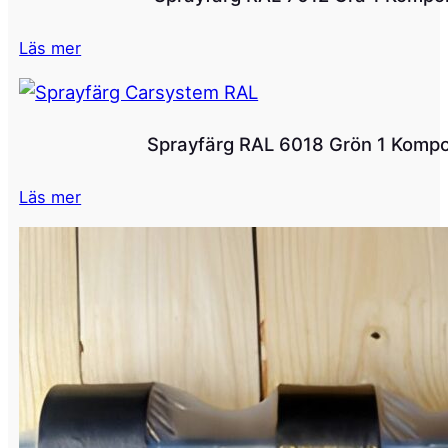
m
ä
Läs mer
n
g
d
Sprayfärg RAL 6018 Grön 1 Komp
Läs mer