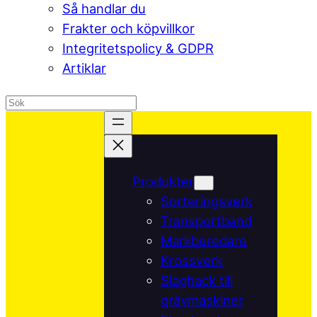
Så handlar du
Frakter och köpvillkor
Integritetspolicy & GDPR
Artiklar
Produkter
Sorteringsverk
Transportband
Markberedare
Krossverk
Slaghack till
grävmaskiner