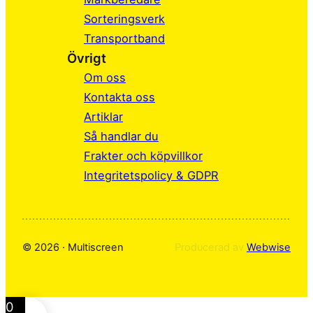
b
e
a
Sorteringsverk
o
d
g
Transportband
o
I
r
Övrigt
k
n
a
Om oss
m
Kontakta oss
Artiklar
Så handlar du
Frakter och köpvillkor
Integritetspolicy & GDPR
© 2026 · Multiscreen
Producerad av
Webwise
0