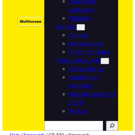
Elverk och
svetsverk
Tillbehör
Kontakt
Om oss
Kontakta oss
Offertförfrågan
Frakt, villkor, info
Så handlar du
Frakter och
köpvillkor
Integritetspolicy &
GDPR
Artiklar
Sök
Hem
/
Krossverk
/ CR 400 – Krossverk